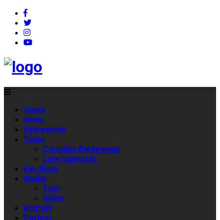
Home
News
Fahrevents
Team
Christian Riedemann
Lara Vanneste
Fan Shop
Media
Foto
Video
Kontakt
Partner