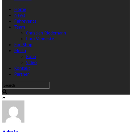
Home
News
Fahrevents
Team
Christian Riedemann
Lara Vanneste
Fan Shop
Media
Foto
Video
Kontakt
Partner