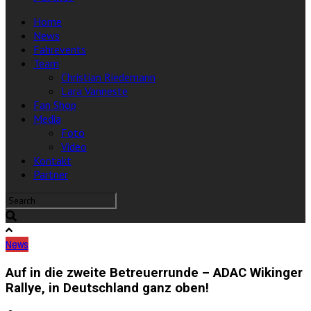
Home
News
Fahrevents
Team
Christian Riedemann
Lara Vanneste
Fan Shop
Media
Foto
Video
Kontakt
Partner
News
Auf in die zweite Betreuerrunde – ADAC Wikinger
Rallye, in Deutschland ganz oben!