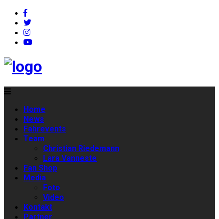
Home
News
Fahrevents
Team
Christian Riedemann
Lara Vanneste
Fan Shop
Media
Foto
Video
Kontakt
Partner