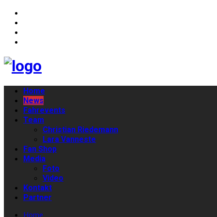
Home
News
Fahrevents
Team
Christian Riedemann
Lara Vanneste
Fan Shop
Media
Foto
Video
Kontakt
Partner
Home