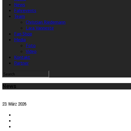
News
Fahrevents
Team
Christian Riedemann
Lara Vanneste
Fan Shop
Media
Foto
Video
Kontakt
Partner
News
23. März 2026