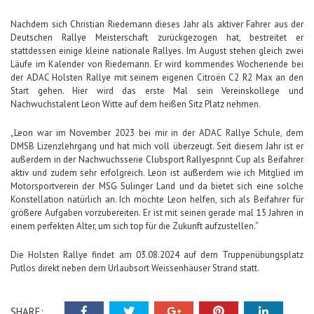
Nachdem sich Christian Riedemann dieses Jahr als aktiver Fahrer aus der
Deutschen Rallye Meisterschaft zurückgezogen hat, bestreitet er
stattdessen einige kleine nationale Rallyes. Im August stehen gleich zwei
Läufe im Kalender von Riedemann. Er wird kommendes Wochenende bei
der ADAC Holsten Rallye mit seinem eigenen Citroën C2 R2 Max an den
Start gehen. Hier wird das erste Mal sein Vereinskollege und
Nachwuchstalent Leon Witte auf dem heißen Sitz Platz nehmen.
„Leon war im November 2023 bei mir in der ADAC Rallye Schule, dem
DMSB Lizenzlehrgang und hat mich voll überzeugt. Seit diesem Jahr ist er
außerdem in der Nachwuchsserie Clubsport Rallyesprint Cup als Beifahrer
aktiv und zudem sehr erfolgreich. Leon ist außerdem wie ich Mitglied im
Motorsportverein der MSG Sulinger Land und da bietet sich eine solche
Konstellation natürlich an. Ich möchte Leon helfen, sich als Beifahrer für
größere Aufgaben vorzubereiten. Er ist mit seinen gerade mal 15 Jahren in
einem perfekten Alter, um sich top für die Zukunft aufzustellen.“
Die Holsten Rallye findet am 03.08.2024 auf dem Truppenübungsplatz
Putlos direkt neben dem Urlaubsort Weissenhäuser Strand statt.
SHARE: