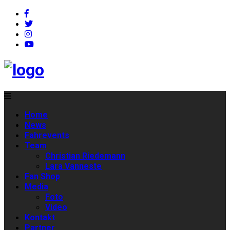
Home
News
Fahrevents
Team
Christian Riedemann
Lara Vanneste
Fan Shop
Media
Foto
Video
Kontakt
Partner