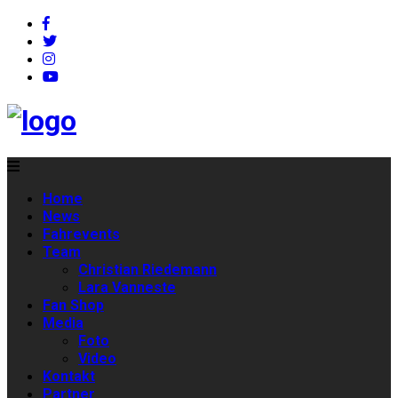
Home
News
Fahrevents
Team
Christian Riedemann
Lara Vanneste
Fan Shop
Media
Foto
Video
Kontakt
Partner