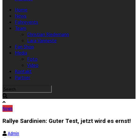
Home
News
Fahrevents
Team
Christian Riedemann
Lara Vanneste
Fan Shop
Media
Foto
Video
Kontakt
Partner
News
Rallye Sardinien: Guter Test, jetzt wird es ernst!
Admin