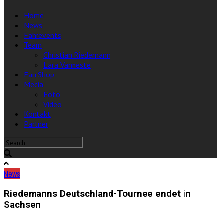
Home
News
Fahrevents
Team
Christian Riedemann
Lara Vanneste
Fan Shop
Media
Foto
Video
Kontakt
Partner
News
Riedemanns Deutschland-Tournee endet in
Sachsen