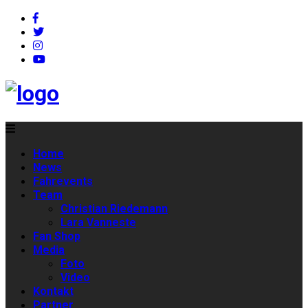
Home
News
Fahrevents
Team
Christian Riedemann
Lara Vanneste
Fan Shop
Media
Foto
Video
Kontakt
Partner