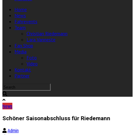
Home
News
Fahrevents
Team
Christian Riedemann
Lara Vanneste
Fan Shop
Media
Foto
Video
Kontakt
Partner
News
Schöner Saisonabschluss für Riedemann
Admin