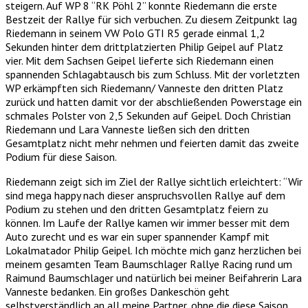
steigern. Auf WP 8 “RK Pöhl 2” konnte Riedemann die erste
Bestzeit der Rallye für sich verbuchen. Zu diesem Zeitpunkt lag
Riedemann in seinem VW Polo GTI R5 gerade einmal 1,2
Sekunden hinter dem drittplatzierten Philip Geipel auf Platz
vier. Mit dem Sachsen Geipel lieferte sich Riedemann einen
spannenden Schlagabtausch bis zum Schluss. Mit der vorletzten
WP erkämpften sich Riedemann/ Vanneste den dritten Platz
zurück und hatten damit vor der abschließenden Powerstage ein
schmales Polster von 2,5 Sekunden auf Geipel. Doch Christian
Riedemann und Lara Vanneste ließen sich den dritten
Gesamtplatz nicht mehr nehmen und feierten damit das zweite
Podium für diese Saison.
Riedemann zeigt sich im Ziel der Rallye sichtlich erleichtert: “Wir
sind mega happy nach dieser anspruchsvollen Rallye auf dem
Podium zu stehen und den dritten Gesamtplatz feiern zu
können. Im Laufe der Rallye kamen wir immer besser mit dem
Auto zurecht und es war ein super spannender Kampf mit
Lokalmatador Philip Geipel. Ich möchte mich ganz herzlichen bei
meinem gesamten Team Baumschlager Rallye Racing rund um
Raimund Baumschlager und natürlich bei meiner Beifahrerin Lara
Vanneste bedanken. Ein großes Dankeschön geht
selbstverständlich an all meine Partner, ohne die diese Saison