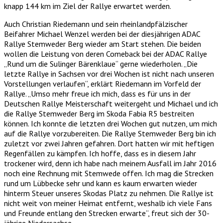
knapp 144 km im Ziel der Rallye erwartet werden.
Auch Christian Riedemann und sein rheinlandpfälzischer
Beifahrer Michael Wenzel werden bei der diesjährigen ADAC
Rallye Stemweder Berg wieder am Start stehen. Die beiden
wollen die Leistung von deren Comeback bei der ADAC Rallye
„Rund um die Sulinger Bärenklaue“ gerne wiederholen. „Die
letzte Rallye in Sachsen vor drei Wochen ist nicht nach unseren
Vorstellungen verlaufen“, erklärt Riedemann im Vorfeld der
Rallye. „Umso mehr freue ich mich, dass es für uns in der
Deutschen Rallye Meisterschaft weitergeht und Michael und ich
die Rallye Stemweder Berg im Skoda Fabia R5 bestreiten
können. Ich konnte die letzten drei Wochen gut nutzen, um mich
auf die Rallye vorzubereiten. Die Rallye Stemweder Berg bin ich
zuletzt vor zwei Jahren gefahren. Dort hatten wir mit heftigen
Regenfällen zu kämpfen. Ich hoffe, dass es in diesem Jahr
trockener wird, denn ich habe nach meinem Ausfall im Jahr 2016
noch eine Rechnung mit Stemwede offen. Ich mag die Strecken
rund um Lübbecke sehr und kann es kaum erwarten wieder
hinterm Steuer unseres Skodas Platz zu nehmen. Die Rallye ist
nicht weit von meiner Heimat entfernt, weshalb ich viele Fans
und Freunde entlang den Strecken erwarte“, freut sich der 30-