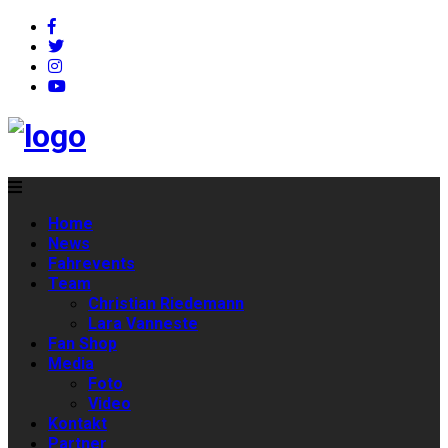
Home
News
Fahrevents
Team
Christian Riedemann
Lara Vanneste
Fan Shop
Media
Foto
Video
Kontakt
Partner