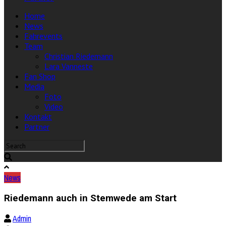
Home
News
Fahrevents
Team
Christian Riedemann
Lara Vanneste
Fan Shop
Media
Foto
Video
Kontakt
Partner
News
Riedemann auch in Stemwede am Start
Admin