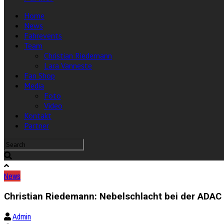
Home
News
Fahrevents
Team
Christian Riedemann
Lara Vanneste
Fan Shop
Media
Foto
Video
Kontakt
Partner
News
Christian Riedemann: Nebelschlacht bei der ADAC
Admin