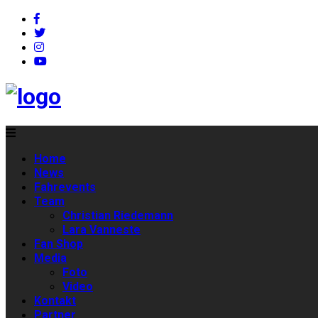
Home
News
Fahrevents
Team
Christian Riedemann
Lara Vanneste
Fan Shop
Media
Foto
Video
Kontakt
Partner