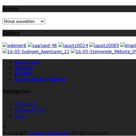
Archiv
Archiv
Gallery
Impressum
Sitemap
Kontakt
Datenschutzerklärung
Kategorien
Fahrevents
Featured Posts
News
?>
© Copyright
Christian Riedemann
. All rights reserved.