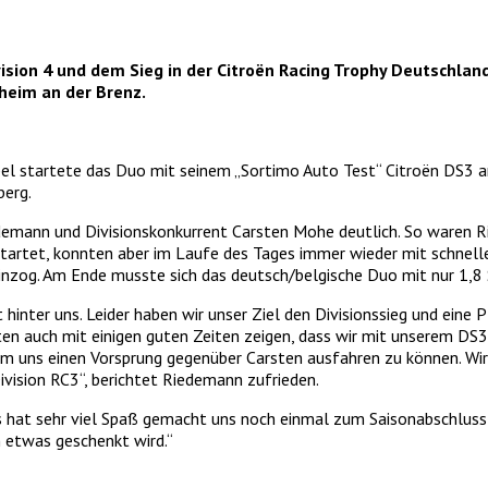
ision 4 und dem Sieg in der Citroën Racing Trophy Deutschla
heim an der Brenz.
el startete das Duo mit seinem „Sortimo Auto Test“ Citroën DS3 
erg.
demann und Divisionskonkurrent Carsten Mohe deutlich. So waren R
startet, konnten aber im Laufe des Tages immer wieder mit schnel
g hinzog. Am Ende musste sich das deutsch/belgische Duo mit nur 1
t hinter uns. Leider haben wir unser Ziel den Divisionssieg und eine
 auch mit einigen guten Zeiten zeigen, dass wir mit unserem DS3 
m uns einen Vorsprung gegenüber Carsten ausfahren zu können. Wir 
vision RC3“, berichtet Riedemann zufrieden.
s hat sehr viel Spaß gemacht uns noch einmal zum Saisonabschluss i
 etwas geschenkt wird.“