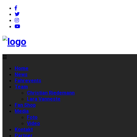
Home
News
Fahrevents
Team
Christian Riedemann
Lara Vanneste
Fan Shop
Media
Foto
Video
Kontakt
Partner