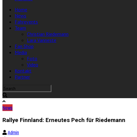
Home
News
Fahrevents
Team
Christian Riedemann
Lara Vanneste
Fan Shop
Media
Foto
Video
Kontakt
Partner
News
Rallye Finnland: Erneutes Pech für Riedemann
Admin