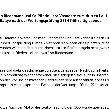
an Riedemann und Co-Pilotin Lara Vanneste zum dritten Lauf de
e Rallye nach der Wertungsprüfung SS14 frühzeitig beenden.
 zu sammeln waren Christian Riedemann und Lara Vanneste nach Finn
r Wertungsprüfung Himos 2 verloren sie wegen eines platten Reifens
urden wir dann aber durch einen platten Reifen eingebremst, was s
s nicht zufriedenstellend war“, so Riedemann.
 und dadurch schmierige Strecken, da es in der Nacht zum Freitag 
Nachmittag wieder trockener. Dies spiegelte sich auch in unseren 
on den vor uns gestarteten Fahrzeugen sehr ausgefahren, sodass s
ängnis. In einer Highspeed-Passage der Wertungsprüfung SS14 setzte
olge. Auch der Motor des „Auto Test“ Citroën DS3 wurde überhitzt, 