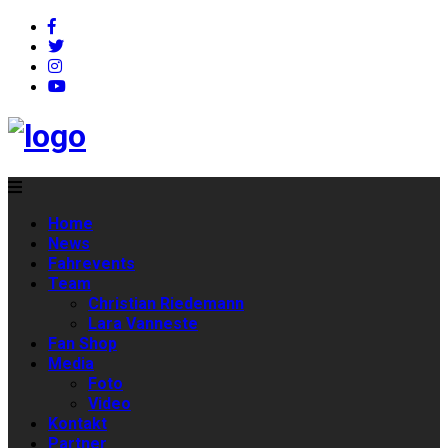
Home
News
Fahrevents
Team
Christian Riedemann
Lara Vanneste
Fan Shop
Media
Foto
Video
Kontakt
Partner