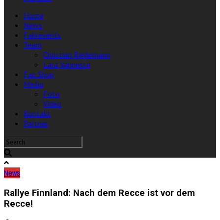
Home
News
Fahrevents
Team
Christian Riedemann
Lara Vanneste
Fan Shop
Media
Foto
Video
Kontakt
Partner
News
Rallye Finnland: Nach dem Recce ist vor dem
Recce!