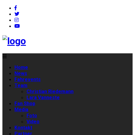
Home
News
Fahrevents
Team
Christian Riedemann
Lara Vanneste
Fan Shop
Media
Foto
Video
Kontakt
Partner