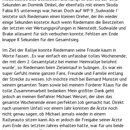
Sekunden an Dominik Dinkel, der ebenfalls mit einem Skoda
Fabia R5 unterwegs war, heran. Doch auf WP 9 „Sudwalde I“
leistete sich Riedemann einen kleinen Dreher, der ihn wieder
einige Sekunden kostete. Auch wenn Riedemann die Bestzeiten
der letzten vier Wertungsprüfungen in Nienstedt, Sudwalde und
Brake allesamt für sich verbuchen konnte, fehlten am Ende
knappe 8 Sekunden für den Gesamtsieg.
Im Ziel der Rallye konnte Riedemann seine Freude kaum in
Worte fassen. „Es war einfach ein unfassbar tolles Wochenende,
der mit dem 2. Gesamtplatz bei meiner Heimrallye belohnt
wurde“, so Riedemann beim Zieleinlauf in Sulingen. „Es war ein
super Gefühl meine ganzen Fans, Freunde und Familie entlang
der Strecke zu wissen. Ich möchte mich bei Bernard Munster und
seinem gesamten Team sowie bei meinem Förderer Klaus für die
tolle Zusammenarbeit bedanken. Mein größter Dank geht
jedoch an meinen Beifahrer Michael Wenzel, der über das
gesamte Wochenende einen perfekten Job gemacht hat. Direkt
nach unserem Unfall vor einem Jahr konnten die Ärzte noch
nicht genau sagen, ob Michael jemals wieder in einem
Rallyeauto sitzen kann. Als er jedoch die Freigabe seiner Ärzte
zum Ende des letzten Jahres erhalten hatte, war für uns beide