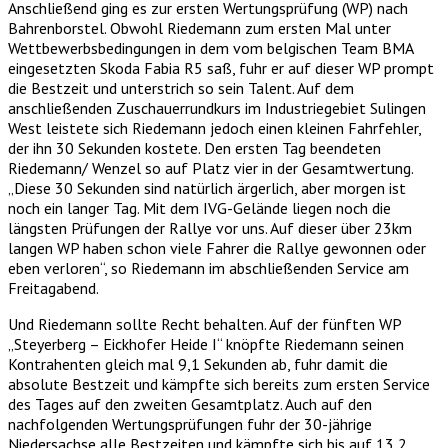
Anschließend ging es zur ersten Wertungsprüfung (WP) nach
Bahrenborstel. Obwohl Riedemann zum ersten Mal unter
Wettbewerbsbedingungen in dem vom belgischen Team BMA
eingesetzten Skoda Fabia R5 saß, fuhr er auf dieser WP prompt
die Bestzeit und unterstrich so sein Talent. Auf dem
anschließenden Zuschauerrundkurs im Industriegebiet Sulingen
West leistete sich Riedemann jedoch einen kleinen Fahrfehler,
der ihn 30 Sekunden kostete. Den ersten Tag beendeten
Riedemann/ Wenzel so auf Platz vier in der Gesamtwertung.
„Diese 30 Sekunden sind natürlich ärgerlich, aber morgen ist
noch ein langer Tag. Mit dem IVG-Gelände liegen noch die
längsten Prüfungen der Rallye vor uns. Auf dieser über 23km
langen WP haben schon viele Fahrer die Rallye gewonnen oder
eben verloren“, so Riedemann im abschließenden Service am
Freitagabend.
Und Riedemann sollte Recht behalten. Auf der fünften WP
„Steyerberg – Eickhofer Heide I“ knöpfte Riedemann seinen
Kontrahenten gleich mal 9,1 Sekunden ab, fuhr damit die
absolute Bestzeit und kämpfte sich bereits zum ersten Service
des Tages auf den zweiten Gesamtplatz. Auch auf den
nachfolgenden Wertungsprüfungen fuhr der 30-jährige
Niedersachse alle Bestzeiten und kämpfte sich bis auf 13,2