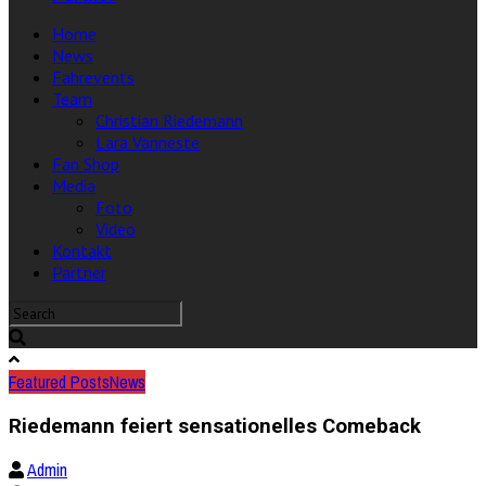
Home
News
Fahrevents
Team
Christian Riedemann
Lara Vanneste
Fan Shop
Media
Foto
Video
Kontakt
Partner
Featured Posts
News
Riedemann feiert sensationelles Comeback
Admin