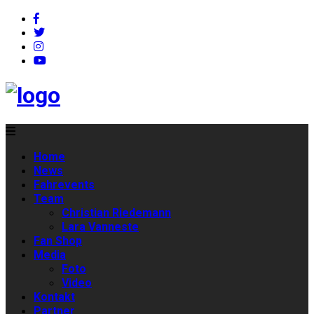
Home
News
Fahrevents
Team
Christian Riedemann
Lara Vanneste
Fan Shop
Media
Foto
Video
Kontakt
Partner