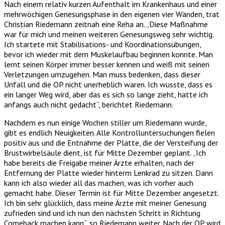
Nach einem relativ kurzen Aufenthalt im Krankenhaus und einer
mehrwöchigen Genesungsphase in den eigenen vier Wänden, trat
Christian Riedemann zeitnah eine Reha an. „Diese Maßnahme
war für mich und meinen weiteren Genesungsweg sehr wichtig.
Ich startete mit Stabilisations- und Koordinationsübungen,
bevor ich wieder mit dem Muskelaufbau beginnen konnte. Man
lernt seinen Körper immer besser kennen und weiß mit seinen
Verletzungen umzugehen. Man muss bedenken, dass dieser
Unfall und die OP nicht unerheblich waren. Ich wusste, dass es
ein langer Weg wird, aber das es sich so lange zieht, hatte ich
anfangs auch nicht gedacht“, berichtet Riedemann.
Nachdem es nun einige Wochen stiller um Riedemann wurde,
gibt es endlich Neuigkeiten. Alle Kontrolluntersuchungen fielen
positiv aus und die Entnahme der Platte, die der Versteifung der
Brustwirbelsäule dient, ist für Mitte Dezember geplant. „Ich
habe bereits die Freigabe meiner Ärzte erhalten, nach der
Entfernung der Platte wieder hinterm Lenkrad zu sitzen. Dann
kann ich also wieder all das machen, was ich vorher auch
gemacht habe. Dieser Termin ist für Mitte Dezember angesetzt.
Ich bin sehr glücklich, dass meine Ärzte mit meiner Genesung
zufrieden sind und ich nun den nächsten Schritt in Richtung
Comeback machen kann“, so Riedemann weiter. Nach der OP wird