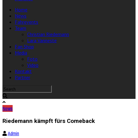
Home
News
Fahrevents
Team
Christian Riedemann
Lara Vanneste
Fan Shop
Media
Foto
Video
Kontakt
Partner
News
Riedemann kämpft fürs Comeback
Admin