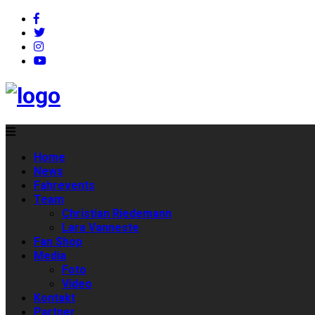
Home
News
Fahrevents
Team
Christian Riedemann
Lara Vanneste
Fan Shop
Media
Foto
Video
Kontakt
Partner