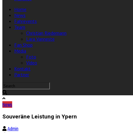
Home
News
Fahrevents
Team
Christian Riedemann
Lara Vanneste
Fan Shop
Media
Foto
Video
Kontakt
Partner
News
Souveräne Leistung in Ypern
Admin