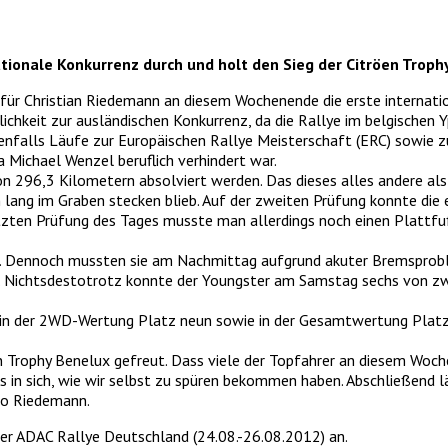
ationale Konkurrenz durch und holt den Sieg der Citröen Troph
 für Christian Riedemann an diesem Wochenende die erste internat
ichkeit zur ausländischen Konkurrenz, da die Rallye im belgischen Y
benfalls Läufe zur Europäischen Rallye Meisterschaft (ERC) sowie 
a Michael Wenzel beruflich verhindert war.
296,3 Kilometern absolviert werden. Das dieses alles andere als l
lang im Graben stecken blieb. Auf der zweiten Prüfung konnte die 
tzten Prüfung des Tages musste man allerdings noch einen Plattfu
n. Dennoch mussten sie am Nachmittag aufgrund akuter Bremsprob
en. Nichtsdestotrotz konnte der Youngster am Samstag sechs von zw
e in der 2WD-Wertung Platz neun sowie in der Gesamtwertung Platz
öen Trophy Benelux gefreut. Dass viele der Topfahrer an diesem Woc
 es in sich, wie wir selbst zu spüren bekommen haben. Abschließend
 so Riedemann.
er ADAC Rallye Deutschland (24.08.-26.08.2012) an.