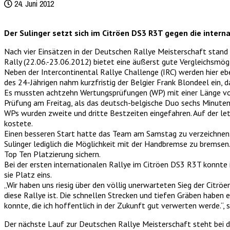
24. Juni 2012
Der Sulinger setzt sich im Citröen DS3 R3T gegen die intern
Nach vier Einsätzen in der Deutschen Rallye Meisterschaft stand
Rally (22.06.-23.06.2012) bietet eine äußerst gute Vergleichsmögl
Neben der Intercontinental Rallye Challenge (IRC) werden hier e
des 24-Jährigen nahm kurzfristig der Belgier Frank Blondeel ein, d
Es mussten achtzehn Wertungsprüfungen (WP) mit einer Länge von 
Prüfung am Freitag, als das deutsch-belgische Duo sechs Minuten 
WPs wurden zweite und dritte Bestzeiten eingefahren. Auf der le
kostete.
Einen besseren Start hatte das Team am Samstag zu verzeichne
Sulinger lediglich die Möglichkeit mit der Handbremse zu brems
Top Ten Platzierung sichern.
Bei der ersten internationalen Rallye im Citröen DS3 R3T konnt
sie Platz eins.
„Wir haben uns riesig über den völlig unerwarteten Sieg der Citr
diese Rallye ist. Die schnellen Strecken und tiefen Gräben haben
konnte, die ich hoffentlich in der Zukunft gut verwerten werde.“,
Der nächste Lauf zur Deutschen Rallye Meisterschaft steht bei d