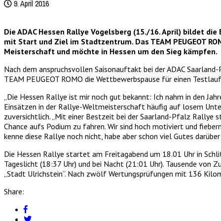
9. April 2016
Die ADAC Hessen Rallye Vogelsberg (15./16. April) bildet di
mit Start und Ziel im Stadtzentrum. Das TEAM PEUGEOT ROMO
Meisterschaft und möchte in Hessen um den Sieg kämpfen.
Nach dem anspruchsvollen Saisonauftakt bei der ADAC Saarland-Pfa
TEAM PEUGEOT ROMO die Wettbewerbspause für einen Testlauf in 
„Die Hessen Rallye ist mir noch gut bekannt: Ich nahm in den Jahr
Einsätzen in der Rallye-Weltmeisterschaft häufig auf losem Unter
zuversichtlich. „Mit einer Bestzeit bei der Saarland-Pfalz Rallye
Chance aufs Podium zu fahren. Wir sind hoch motiviert und fiebern
kenne diese Rallye noch nicht, habe aber schon viel Gutes darüber
Die Hessen Rallye startet am Freitagabend um 18.01 Uhr in Schlitz
Tageslicht (18:37 Uhr) und bei Nacht (21:01 Uhr). Tausende von
„Stadt Ulrichstein“. Nach zwölf Wertungsprüfungen mit 136 Kilom
Share: