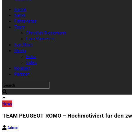
Home
News
Fahrevents
Team
Christian Riedemann
Lara Vanneste
Fan Shop
Media
Foto
Video
Kontakt
Partner
News
TEAM PEUGEOT ROMO – Hochmotiviert für den zwei
Admin