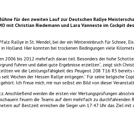
e Bühne für den zweiten Lauf zur Deutschen Rallye Meisterscha
 mit Christian Riedemann und Lara Vanneste im Cockpit des P
lz Rallye in St. Wendel, bei der ein Wintereinbruch für Schnee, E
Holland. Hier konnten bei trockenen Bedingungen viele Kilomete
en 2006 bis 2012 mehrfach daran teil. Besonders der hohe Schotteran
grund fuhren und dabei gute Ergebnisse erzielten“, zeigt sich Chr
 stellten wir die Leistungsfähigkeit des Peugeot 208 T16 R5 bereits
 seit Wochen der Hessen Rallye entgegen.“ Für seine belgische Copil
 gehört. Ich freue mich, mir nun selbst ein Bild von dieser Veranst
. Anschließend werden die ersten vier Wertungsprüfungen absolviert
 Zuschauern feuern die Teams auf dem mehrfach zu durchfahrenden 
etern auf Bestzeit erreichen die Sieger um 17:47 Uhr das Ziel mi