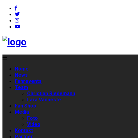
Home
News
Fahrevents
Team
Christian Riedemann
Lara Vanneste
Fan Shop
Media
Foto
Video
Kontakt
Partner