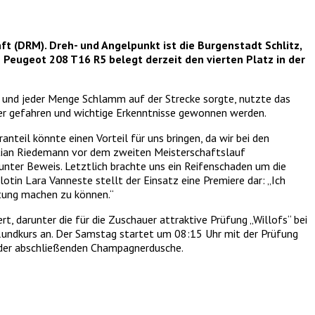
ft (DRM). Dreh- und Angelpunkt ist die Burgenstadt Schlitz,
eugeot 208 T16 R5 belegt derzeit den vierten Platz in der
is und jeder Menge Schlamm auf der Strecke sorgte, nutzte das
r gefahren und wichtige Erkenntnisse gewonnen werden.
teil könnte einen Vorteil für uns bringen, da wir bei den
istian Riedemann vor dem zweiten Meisterschaftslauf
 unter Beweis. Letztlich brachte uns ein Reifenschaden um die
otin Lara Vanneste stellt der Einsatz eine Premiere dar: „Ich
altung machen zu können.“
, darunter die für die Zuschauer attraktive Prüfung „Willofs“ bei
Rundkurs an. Der Samstag startet um 08:15 Uhr mit der Prüfung
t der abschließenden Champagnerdusche.