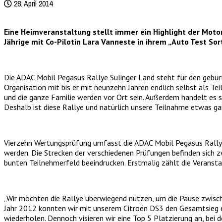
28. April 2014
Eine Heimveranstaltung stellt immer ein Highlight der Moto
Jährige mit Co-Pilotin Lara Vanneste in ihrem „Auto Test So
Die ADAC Mobil Pegasus Rallye Sulinger Land steht für den gebürtige
Organisation mit bis er mit neunzehn Jahren endlich selbst als T
und die ganze Familie werden vor Ort sein. Außerdem handelt es 
Deshalb ist diese Rallye und natürlich unsere Teilnahme etwas g
Vierzehn Wertungsprüfung umfasst die ADAC Mobil Pegasus Rally
werden. Die Strecken der verschiedenen Prüfungen befinden sich 
bunten Teilnehmerfeld beeindrucken. Erstmalig zählt die Veransta
„Wir möchten die Rallye überwiegend nutzen, um die Pause zwische
Jahr 2012 konnten wir mit unserem Citroën DS3 den Gesamtsieg ein
wiederholen. Dennoch visieren wir eine Top 5 Platzierung an, bei 