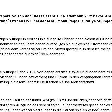
rsport-Saison dar. Dieses steht für Riedemann kurz bevor: Am
rtimo“
Citroën
DS3 bei der
ADAC Mobil Pegasus Rallye Sulinge
n Sulinger in erster Linie für tolle Erinnerungen. Schon als Kind be
eilnehmer an den Start gehen durfte. „Ich bin nur wenige Kilometer
sich bei dem Veranstalter um den Motorsportclub, in dem ich mein
anz besonderes für mich“, so Riedemann.
e Sulinger Land 2014, von denen erstmals zwei Prüfungen bereit
zwischen Sulingen, Steyerberg und Bücken. In den vergangenen Jahr
ltung in diesem Jahr zur Deutschen Rallye Meisterschaft.
n den Läufen der Junior WM (JWRC) zu überbrücken, dennoch tritt ma
fahren. Aufgrund des sehr starken Teilnehmerfelds gestaltet es sic
der uns Regenwetter vorteilhaft in die Karten spielen würde“, schmun