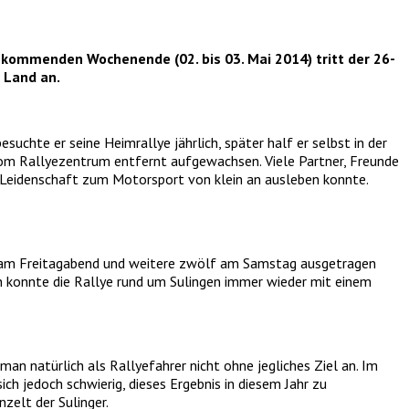
 kommenden Wochenende (02. bis 03. Mai 2014) tritt der 26-
r Land
an.
suchte er seine Heimrallye jährlich, später half er selbst in der
 vom Rallyezentrum entfernt aufgewachsen. Viele Partner, Freunde
e Leidenschaft zum Motorsport von klein an ausleben konnte.
s am Freitagabend und weitere zwölf am Samstag ausgetragen
en konnte die Rallye rund um Sulingen immer wieder mit einem
n natürlich als Rallyefahrer nicht ohne jegliches Ziel an. Im
h jedoch schwierig, dieses Ergebnis in diesem Jahr zu
zelt der Sulinger.