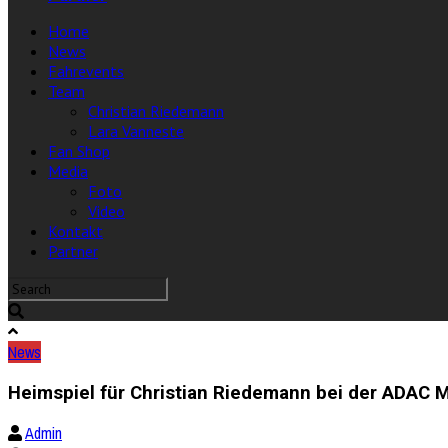
Home
News
Fahrevents
Team
Christian Riedemann
Lara Vanneste
Fan Shop
Media
Foto
Video
Kontakt
Partner
News
Heimspiel für Christian Riedemann bei der ADAC M
Admin