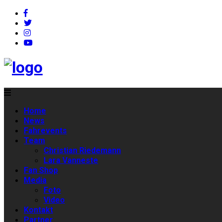
Home
News
Fahrevents
Team
Christian Riedemann
Lara Vanneste
Fan Shop
Media
Foto
Video
Kontakt
Partner