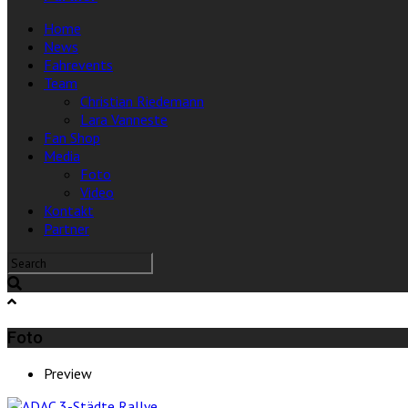
Home
News
Fahrevents
Team
Christian Riedemann
Lara Vanneste
Fan Shop
Media
Foto
Video
Kontakt
Partner
Foto
Preview