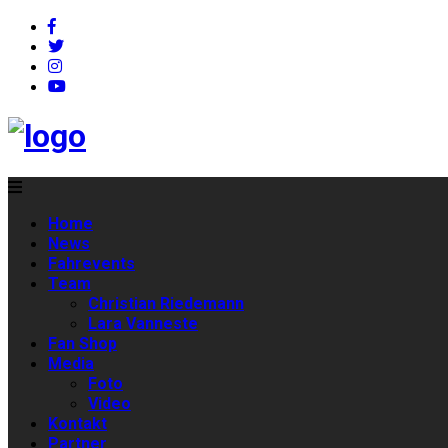
Home
News
Fahrevents
Team
Christian Riedemann
Lara Vanneste
Fan Shop
Media
Foto
Video
Kontakt
Partner