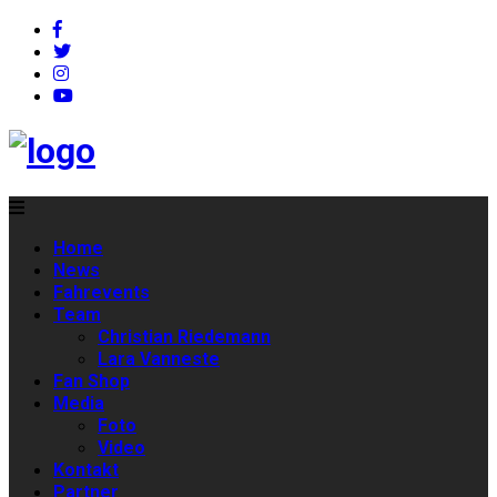
Home
News
Fahrevents
Team
Christian Riedemann
Lara Vanneste
Fan Shop
Media
Foto
Video
Kontakt
Partner