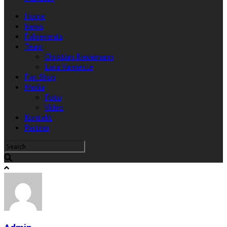
Home
News
Fahrevents
Team
Christian Riedemann
Lara Vanneste
Fan Shop
Media
Foto
Video
Kontakt
Partner