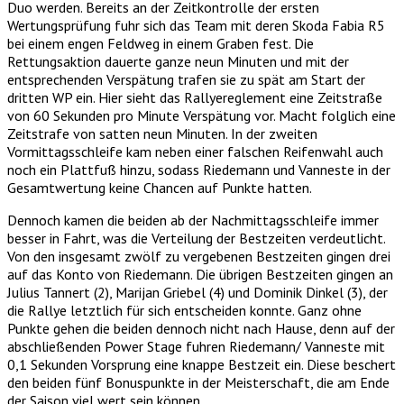
Duo werden. Bereits an der Zeitkontrolle der ersten
Wertungsprüfung fuhr sich das Team mit deren Skoda Fabia R5
bei einem engen Feldweg in einem Graben fest. Die
Rettungsaktion dauerte ganze neun Minuten und mit der
entsprechenden Verspätung trafen sie zu spät am Start der
dritten WP ein. Hier sieht das Rallyereglement eine Zeitstraße
von 60 Sekunden pro Minute Verspätung vor. Macht folglich eine
Zeitstrafe von satten neun Minuten. In der zweiten
Vormittagsschleife kam neben einer falschen Reifenwahl auch
noch ein Plattfuß hinzu, sodass Riedemann und Vanneste in der
Gesamtwertung keine Chancen auf Punkte hatten.
Dennoch kamen die beiden ab der Nachmittagsschleife immer
besser in Fahrt, was die Verteilung der Bestzeiten verdeutlicht.
Von den insgesamt zwölf zu vergebenen Bestzeiten gingen drei
auf das Konto von Riedemann. Die übrigen Bestzeiten gingen an
Julius Tannert (2), Marijan Griebel (4) und Dominik Dinkel (3), der
die Rallye letztlich für sich entscheiden konnte. Ganz ohne
Punkte gehen die beiden dennoch nicht nach Hause, denn auf der
abschließenden Power Stage fuhren Riedemann/ Vanneste mit
0,1 Sekunden Vorsprung eine knappe Bestzeit ein. Diese beschert
den beiden fünf Bonuspunkte in der Meisterschaft, die am Ende
der Saison viel wert sein können.