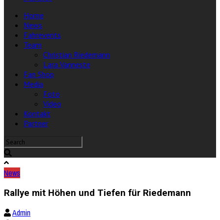
Home
News
Fahrevents
Team
Christian Riedemann
Lara Vanneste
Fan Shop
Media
Foto
Video
Kontakt
Partner
News
Rallye mit Höhen und Tiefen für Riedemann
Admin