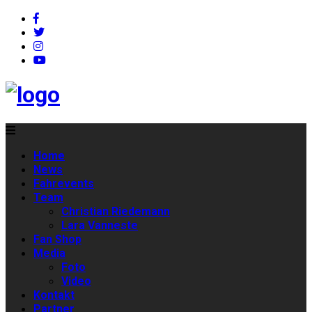
Home
News
Fahrevents
Team
Christian Riedemann
Lara Vanneste
Fan Shop
Media
Foto
Video
Kontakt
Partner