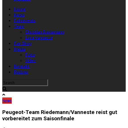
Home
News
Fahrevents
Team
Christian Riedemann
Lara Vanneste
Fan Shop
Media
Foto
Video
Kontakt
Partner
News
Peugeot-Team Riedemann/Vanneste reist gut
vorbereitet zum Saisonfinale