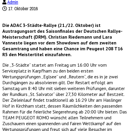
Admin
17. Oktober 2016
Die ADAC 3-Städte-Rallye (21./22. Oktober) ist
Austragungsort des Saisonfinales der Deutschen Rallye-
Meisterschaft (DRM). Christian Riedemann und Lara
Vanneste liegen vor dem Showdown auf dem zweiten
Gesamtrang und haben eine Chance im Peugeot 208 T16
R5 den Meistertitel einzufahren.
Die „3-Städte“ startet am Freitag um 16:00 Uhr vom
Serviceplatz in Karpfham zu den beiden ersten
Wertungsprüfungen „Eglsee” und „Reutern“, die es in je zwei
Durchgängen zu absolvieren gilt. Der Restart erfolgt am
Samstag um 8:40 Uhr mit sieben weiteren Prüfungen, darunter
der Rundkurs „St. Salvator“ über 27,30 Kilometer auf Bestzeit.
Der Zieleinlauf findet traditionell ab 16:29 Uhr am Haslinger
Hof in Kirchham statt, dessen Räumlichkeiten den passenden
Rahmen für die feierliche Siegerehrung ab 20:00 Uhr bieten. Das
TEAM PEUGEOT ROMO wünscht allen Teilnehmern und
Zuschauern einen spannenden und fairen Wettkampf auf den
Wertungsprüfungen und freut sich auf viele Besucher im