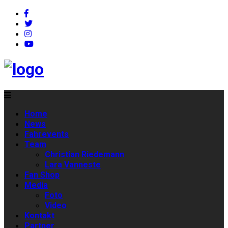
Home
News
Fahrevents
Team
Christian Riedemann
Lara Vanneste
Fan Shop
Media
Foto
Video
Kontakt
Partner