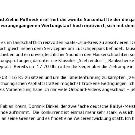
und Ziel in Pößneck eröffnet die zweite Saisonhälfte der dies
vorangegangenen Wertungslauf hoch motiviert, sich mit dem 
s im landschaftlich reizvollen Saale-Orla-Kreis zu absolvieren. Der
 sich gleich neben dem Servicepark am Lutschgenpark befindet. Ta
heiben und ein unvergleichlicher Sound in den Häuserschluchten so
ungsprüfungen, darunter die Klassiker „Stelzendorf“, „Bankschenke“
atz. Bereits um 17:20 Uhr rollen die Sieger über die Zielrampe in
208 T16 R5 zu sitzen und um die Tabellenführung zu kämpfen“, zeig
 thüringischen Asphaltstraßen möglichst trockene Bedingungen. Ich
Als Vorbereitung habe ich mir viele Onboard-Videos angeschaut – jet
: Fabian Kreim, Dominik Dinkel, der zweifache deutsche Rallye-Mei
 aufnimmt. „Die Konkurrenz ist einmal mehr sehr stark, was ich pe
an seine Grenzen und es findet eine Weiterentwicklung statt. Ich h