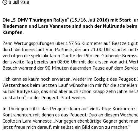
8. Juli 2016
Die „S-DMV Thüringen Rallye“ (15./16. Juli 2016) mit Start- 
Riedemann und Lara Vanneste sind nach der Nullrunde beim 
kämpfen.
Zehn Wertungsprüfungen über 137,56 Kilometer auf Bestzeit gilt e
durch die Innenstadt von Pößneck, der um 21:00 Uhr startet und
verfolgen die spektakulären Duelle der Piloten. Glühende Bremssc
der zweite Tag bereits um 08:06 Uhr mit der ersten von acht Wert
Besuch während der 90 Minuten dauernden Pause auf dem Servicepl
„Ich kann es kaum noch erwarten, wieder im Cockpit des Peugeot 
Wetterchaos beim letzten Lauf wünsche ich mir für die schnellen
Suzuki Rallye Cup, das sind aber auch schon knapp zehn Jahre her. 
zu starten“, so der Peugeot-Pilot weiter.
In Thüringen trifft das Peugeot-Team auf vielfältige Konkurrenz
Kontrahenten, mit denen es das Peugeot-Duo an diesem Wochenende
Copilotin Lara Vanneste. „Nur gegen ebenbürtige Gegner geht man 
jetzt freue mich darauf, mir selbst ein Bild davon zu machen.“