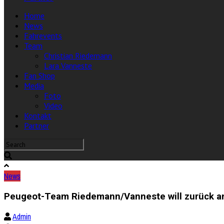
Home
News
Fahrevents
Team
Christian Riedemann
Lara Vanneste
Fan Shop
Media
Foto
Video
Kontakt
Partner
News
Peugeot-Team Riedemann/Vanneste will zurück an
Admin