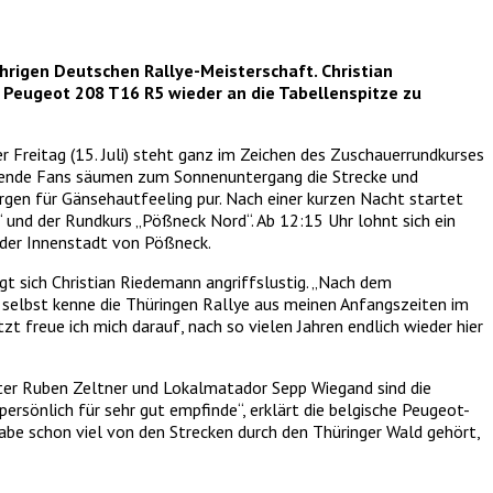
jährigen Deutschen Rallye-Meisterschaft. Christian
Peugeot 208 T16 R5 wieder an die Tabellenspitze zu
 Freitag (15. Juli) steht ganz im Zeichen des Zuschauerrundkurses
usende Fans säumen zum Sonnenuntergang die Strecke und
rgen für Gänsehautfeeling pur. Nach einer kurzen Nacht startet
 und der Rundkurs „Pößneck Nord“. Ab 12:15 Uhr lohnt sich ein
 der Innenstadt von Pößneck.
t sich Christian Riedemann angriffslustig. „Nach dem
 selbst kenne die Thüringen Rallye aus meinen Anfangszeiten im
zt freue ich mich darauf, nach so vielen Jahren endlich wieder hier
ster Ruben Zeltner und Lokalmatador Sepp Wiegand sind die
rsönlich für sehr gut empfinde“, erklärt die belgische Peugeot-
abe schon viel von den Strecken durch den Thüringer Wald gehört,