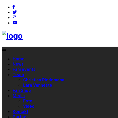
Home
News
Fahrevents
Team
Christian Riedemann
Lara Vanneste
Fan Shop
Media
Foto
Video
Kontakt
Partner