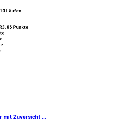
 10 Läufen
R5, 83 Punkte
kte
te
te
e
it Zuversicht ...