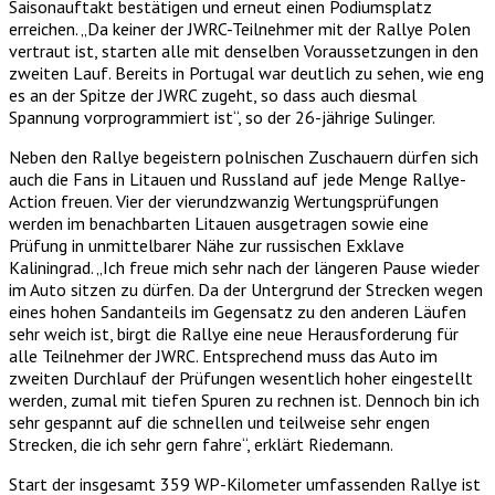
Saisonauftakt bestätigen und erneut einen Podiumsplatz
erreichen. „Da keiner der JWRC-Teilnehmer mit der Rallye Polen
vertraut ist, starten alle mit denselben Voraussetzungen in den
zweiten Lauf. Bereits in Portugal war deutlich zu sehen, wie eng
es an der Spitze der JWRC zugeht, so dass auch diesmal
Spannung vorprogrammiert ist“, so der 26-jährige Sulinger.
Neben den Rallye begeistern polnischen Zuschauern dürfen sich
auch die Fans in Litauen und Russland auf jede Menge Rallye-
Action freuen. Vier der vierundzwanzig Wertungsprüfungen
werden im benachbarten Litauen ausgetragen sowie eine
Prüfung in unmittelbarer Nähe zur russischen Exklave
Kaliningrad. „Ich freue mich sehr nach der längeren Pause wieder
im Auto sitzen zu dürfen. Da der Untergrund der Strecken wegen
eines hohen Sandanteils im Gegensatz zu den anderen Läufen
sehr weich ist, birgt die Rallye eine neue Herausforderung für
alle Teilnehmer der JWRC. Entsprechend muss das Auto im
zweiten Durchlauf der Prüfungen wesentlich hoher eingestellt
werden, zumal mit tiefen Spuren zu rechnen ist. Dennoch bin ich
sehr gespannt auf die schnellen und teilweise sehr engen
Strecken, die ich sehr gern fahre“, erklärt Riedemann.
Start der insgesamt 359 WP-Kilometer umfassenden Rallye ist