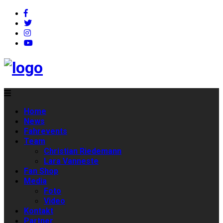
Home
News
Fahrevents
Team
Christian Riedemann
Lara Vanneste
Fan Shop
Media
Foto
Video
Kontakt
Partner