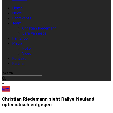
Home
News
Fahrevents
Team
Christian Riedemann
Lara Vanneste
Fan Shop
Media
Foto
Video
Kontakt
Partner
News
Christian Riedemann sieht Rallye-Neuland
optimistisch entgegen