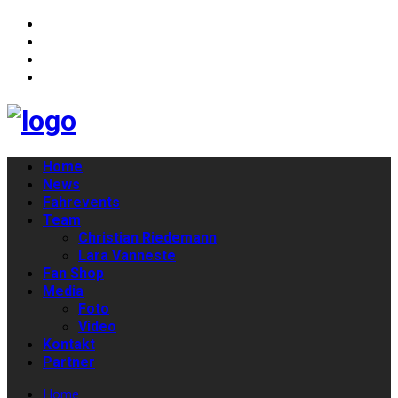
Home
News
Fahrevents
Team
Christian Riedemann
Lara Vanneste
Fan Shop
Media
Foto
Video
Kontakt
Partner
Home